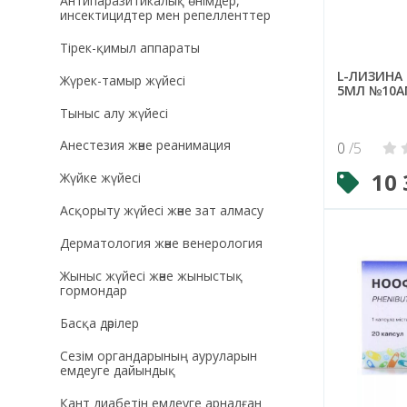
Антипаразитикалық өнімдер,
инсектицидтер мен репелленттер
Тірек-қимыл аппараты
L-ЛИЗИНА
Жүрек-тамыр жүйесі
5МЛ №10А
Тыныс алу жүйесі
Анестезия және реанимация
0
/5
10 
Жүйке жүйесі
Асқорыту жүйесі және зат алмасу
Дерматология және венерология
Жыныс жүйесі және жыныстық
гормондар
Басқа дәрілер
Сезім органдарының ауруларын
емдеуге дайындық
Қант диабетін емдеуге арналған