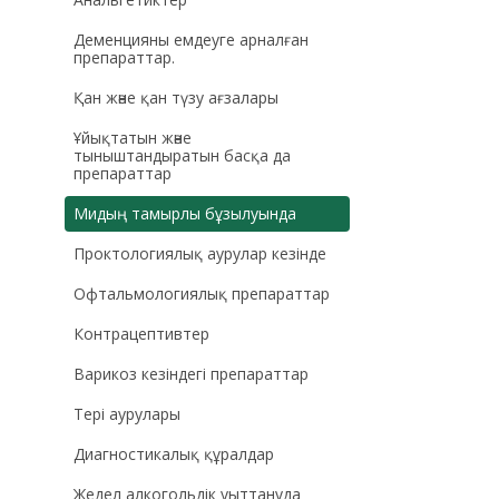
Деменцияны емдеуге арналған
препараттар.
Қан және қан түзу ағзалары
Ұйықтатын және
тыныштандыратын басқа да
препараттар
Мидың тамырлы бұзылуында
Проктологиялық аурулар кезінде
Офтальмологиялық препараттар
Контрацептивтер
Варикоз кезіндегі препараттар
Тері аурулары
Диагностикалық құралдар
Жедел алкогольдік уыттануда