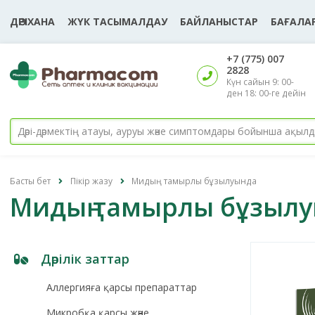
ДӘРІХАНА
ЖҮК ТАСЫМАЛДАУ
БАЙЛАНЫСТАР
БАҒАЛАР
‎+7 (775) 007
2828
Күн сайын 9: 00-
ден 18: 00-ге дейін
Басты бет
Пікір жазу
Мидың тамырлы бұзылуында
Мидың тамырлы бұзыл
Дәрілік заттар
Аллергияға қарсы препараттар
Микробқа қарсы және