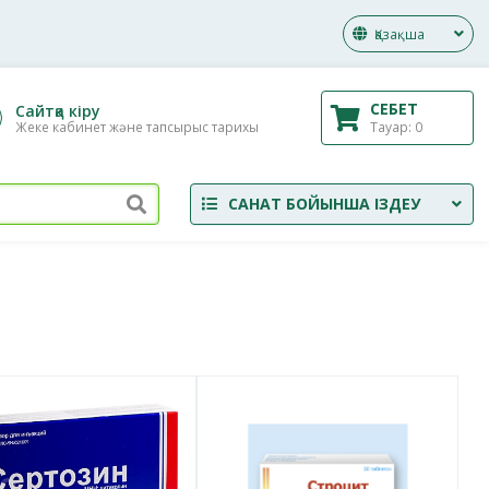
Қазақша
СЕБЕТ
Сайтқа кіру
Тауар:
0
Жеке кабинет және тапсырыс тарихы
САНАТ БОЙЫНША ІЗДЕУ