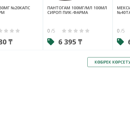
50МГ №20КАПС
ПАНТОГАМ 100МГ/МЛ 100МЛ
МЕКС
РМ
СИРОП ПИК-ФАРМА
№40ТА
0
/5
0
/5
80 ₸
6 395 ₸
КӨБІРЕК КӨРСЕТ