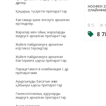
дәрілер.
НООФЕН 2
ОЛАЙНФА
Қақырық түсіретін препараттар
Көктамыр ішіне енгізуге арналған
ерітінділер.
0
/5
Жаралар мен ойық жараларды
8 7
емдеуге арналған препараттар.
Жүйелі пайдалануға арналған
кортикостероидтар.
Жүйелі пайдалануға арналған
бактерияға қарсы препараттар.
Парацетамол в комбинации с др.
препаратами
Ауырсынуды басатын және
қабынуы қарсы препараттар
Гинекологиялық ауруларды
емдеуге арналған препараттар
Анальгетиктер