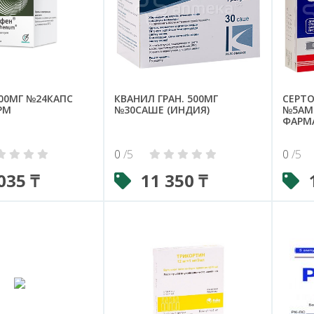
00МГ №24КАПС
КВАНИЛ ГРАН. 500МГ
СЕРТО
РМ
№30САШЕ (ИНДИЯ)
№5АМП
ФАРМ
0
/5
0
/5
035 ₸
11 350 ₸