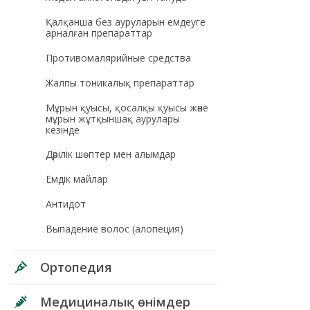
Қалқанша без ауруларын емдеуге
арналған препараттар
Противомалярийные средства
Жалпы тоникалық препараттар
Мұрын қуысы, қосалқы қуысы және
мұрын жұтқыншақ аурулары
кезінде
Дәрілік шөптер мен алымдар
Емдік майлар
Антидот
Выпадение волос (алопеция)
Ортопедия
Медициналық өнімдер