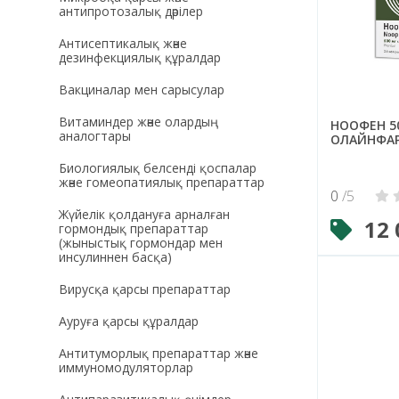
антипротозалық дәрілер
Антисептикалық және
дезинфекциялық құралдар
Вакциналар мен сарысулар
Витаминдер және олардың
НООФЕН 5
аналогтары
ОЛАЙНФА
Биологиялық белсенді қоспалар
және гомеопатиялық препараттар
0
/5
Жүйелік қолдануға арналған
12 
гормондық препараттар
(жыныстық гормондар мен
инсулиннен басқа)
Вирусқа қарсы препараттар
Ауруға қарсы құралдар
Антитуморлық препараттар және
иммуномодуляторлар