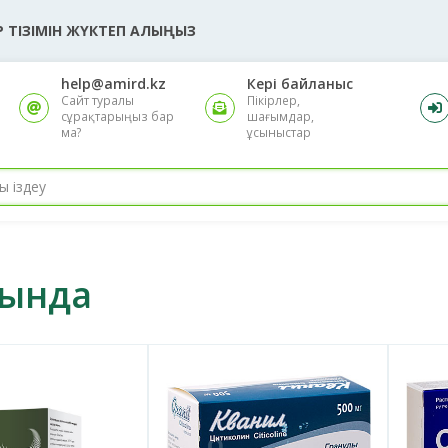
 ТІЗІМІН ЖҮКТЕП АЛЫҢЫЗ
help@amird.kz
Кері байланыс
Сайт туралы
Пікірлер,
сұрақтарыңыз бар
шағымдар,
ма?
ұсыныстар
уында