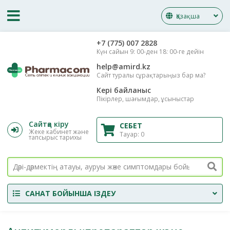
Қазақша
‎+7 (775) 007 2828
Күн сайын 9: 00-ден 18: 00-ге дейін
help@amird.kz
Сайт туралы сұрақтарыңыз бар ма?
Кері байланыс
Пікірлер, шағымдар, ұсыныстар
Сайтқа кіру
СЕБЕТ
Жеке кабинет және
Тауар:
0
тапсырыс тарихы
САНАТ БОЙЫНША ІЗДЕУ