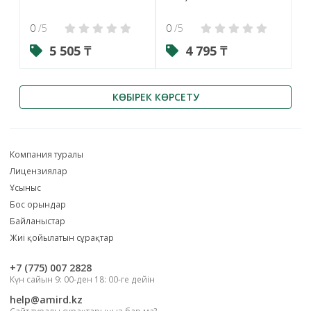
0
/5
0
/5
5 505 ₸
4 795 ₸
КӨБІРЕК КӨРСЕТУ
Компания туралы
Лицензиялар
Ұсыныс
Бос орындар
Байланыстар
Жиі қойылатын сұрақтар
‎+7 (775) 007 2828
Күн сайын 9: 00-ден 18: 00-ге дейін
help@amird.kz