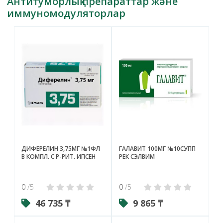
Антитуморлық препараттар және
иммуномодуляторлар
ДИФЕРЕЛИН 3,75МГ №1ФЛ
ГАЛАВИТ 100МГ №10СУПП
В КОМПЛ. С Р-РИТ. ИПСЕН
РЕК СЭЛВИМ
0
/5
0
/5
46 735 ₸
9 865 ₸