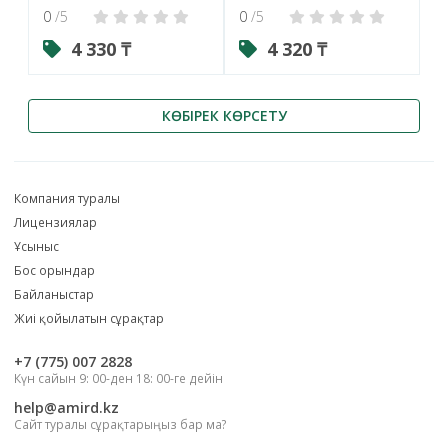
0
/5
0
/5
4 330 ₸
4 320 ₸
КӨБІРЕК КӨРСЕТУ
Компания туралы
Лицензиялар
Ұсыныс
Бос орындар
Байланыстар
Жиі қойылатын сұрақтар
‎+7 (775) 007 2828
Күн сайын 9: 00-ден 18: 00-ге дейін
help@amird.kz
Сайт туралы сұрақтарыңыз бар ма?