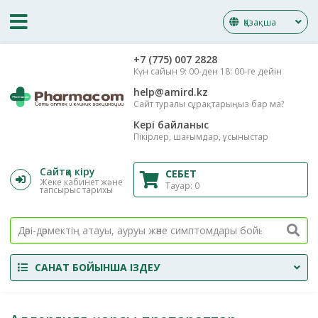
Қазақша
‎+7 (775) 007 2828
Күн сайын 9: 00-ден 18: 00-ге дейін
help@amird.kz
Сайт туралы сұрақтарыңыз бар ма?
Кері байланыс
Пікірлер, шағымдар, ұсыныстар
Сайтқа кіру
СЕБЕТ
Жеке кабинет және
Тауар:
0
тапсырыс тарихы
САНАТ БОЙЫНША ІЗДЕУ