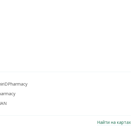
iriDPharmacy
harmacy
NAN
Найти на картах