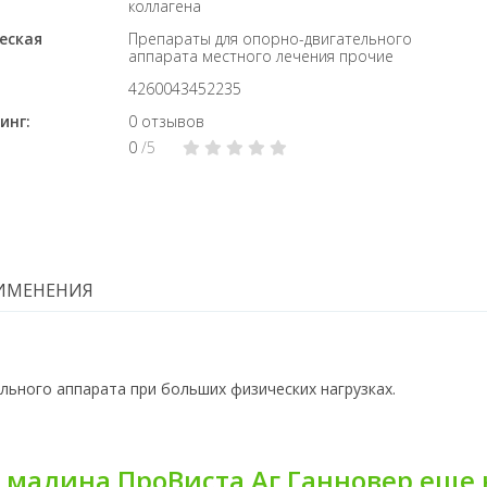
коллагена
еская
Препараты для опорно-двигательного
аппарата местного лечения прочие
4260043452235
инг:
0 отзывов
0
/5
ИМЕНЕНИЯ
льного аппарата при больших физических нагрузках.
н.малина ПроВиста Аг Ганновер еще 