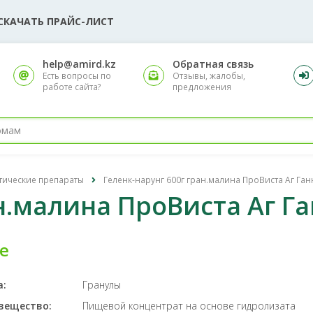
СКАЧАТЬ ПРАЙС-ЛИСТ
help@amird.kz
Обратная связь
Есть вопросы по
Отзывы, жалобы,
работе сайта?
предложения
тические препараты
Геленк-нарунг 600г гран.малина ПроВиста Аг Га
ан.малина ПроВиста Аг Г
е
а:
Гранулы
вещество:
Пищевой концентрат на основе гидролизата