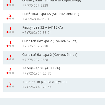
Орынкулова 19Г(Фиркан Сарыкемер)
1
+7 775 007-2828
РысбекБатыра 6А (АПТЕКА Химпос)
2
+7(7262)34-85-01
Рыскулова 32 А (АПТЕКА)
1
+7 (7262) 56-88-04
Сыпатай батыра 2 (Кожкомбинат)
1
+7 775 007-2828
Сыпатай батыра 2 (Кожкомбинат)
1
+7 775 007-2828
Телецентр 2Б (АПТЕКА)
2
+7 (7262) 54-20-70
Толе-Би 16 (ОГЛФ Жасулан)
3
+7 (7262) 43-29-54