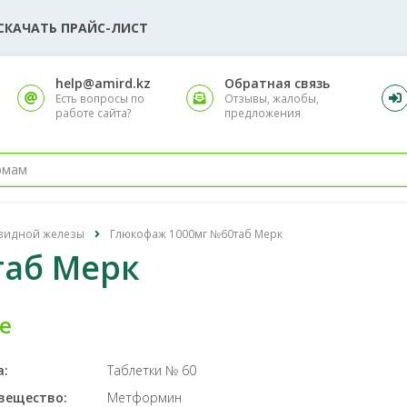
СКАЧАТЬ ПРАЙС-ЛИСТ
help@amird.kz
Обратная связь
Есть вопросы по
Отзывы, жалобы,
работе сайта?
предложения
овидной железы
Глюкофаж 1000мг №60таб Мерк
таб Мерк
е
а:
Таблетки № 60
вещество:
Метформин