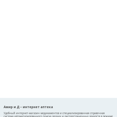
Амир и Д – интернет аптека
Удобный интернет-магазин медикаментов и специализированная справочная
система автоматизированного поиска редких и распространенных лекарств в режиме