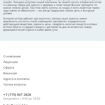
онлайн. Пользуясь услугами нашей компании, вы можете купить в Казахстане оптом
и в розницу товары для красоты и здоровья, а также лекарственные препараты по
самым низким ценам. При этом иметь купоны на скидку и знать секретные промо
коды совсем не обязательно — мы всегда предлагаем низкие цены и выгодные
условия
Интернет-аптека работает круглосуточно, поэтому наши клиенты имеют
возможность уточнить список имеющихся препаратов с определенным
действующим веществом, сравнить цены, проверить наличие лекарств в сетевых
аптеках области и недорого заказать с доставкой на дом качественные товары
фармацевтической отрасли в любое время суток
О компании
Лицензии
Оферта
Вакансии
Адреса и контакты
Частые вопросы
‎+7 (775) 007 2828
Ежедневно с 9:00 до 18:00