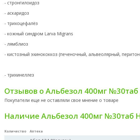
- стронгилоидоз
- аскаридоз
- трихоцефалёз
- кожный синдром Larva Migrans
- лямблиоз
- кистозный эхинококкоз (печеночный, альвеолярный, перито
- трихинеллез
Отзывов о Альбезол 400мг №30таб
Покупатели еще не оставляли свое мнение о товаре
Наличие Альбезол 400мг №30таб Н
Количество
Аптека