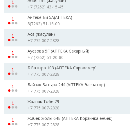
Абая 134 (Жасулан)
1
+7 (7262) 43-15-45
Айтеке-Би 5А(АПТЕКА)
1
8(7262) 51-16-00
Аса (Жасулан)
1
+7 775 007-2828
Ауезова 5Г (АПТЕКА Сахарный)
1
+7 (7262) 51-20-80
Б.Батыра 103 (АПТЕКА Сарыкемер)
1
+7 775 007-2828
Байзак Батыра 244 (АПТЕКА Элеватор)
1
+7 775 007-2828
Жалпак Тобе 79
1
+7 775 007-2828
Жибек жолы 64Б (АПТЕКА Корзинка енбек)
1
+7 775 007-2828