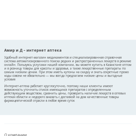
Амир и Д – интернет аптека
Удобный интернет-магазин медикаментов и специализированная справочная
система автоматизированного поиска редких и распространенных лекарств в режиме
онлайн. Пользуясь услугами нашей компании, вы можете купить в Казахстане оптом
и в розницу товары для красоты и здоровья, а также лекарственные препараты по
самым низким ценам. При этом иметь купоны на скидку и знать секретные промо
коды совсем не обязательно — мы всегда предлагаем низкие цены и выгодные
условия
Интернет-аптека работает круглосуточно, поэтому наши клиенты имеют
возможность уточнить список имеющихся препаратов с определенным
действующим веществом, сравнить цены, проверить наличие лекарств в сетевых
аптеках области и недорого заказать с доставкой на дом качественные товары
фармацевтической отрасли в любое время суток
О компании