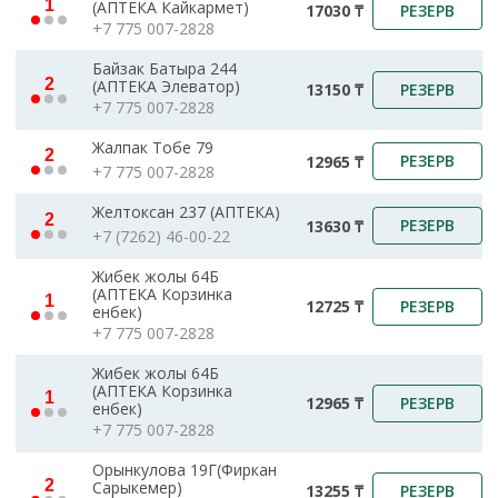
1
(АПТЕКА Кайкармет)
РЕЗЕРВ
17030 ₸
+7 775 007-2828
Байзак Батыра 244
2
(АПТЕКА Элеватор)
РЕЗЕРВ
13150 ₸
+7 775 007-2828
Жалпак Тобе 79
2
РЕЗЕРВ
12965 ₸
+7 775 007-2828
Желтоксан 237 (АПТЕКА)
2
РЕЗЕРВ
13630 ₸
+7 (7262) 46-00-22
Жибек жолы 64Б
(АПТЕКА Корзинка
1
РЕЗЕРВ
12725 ₸
енбек)
+7 775 007-2828
Жибек жолы 64Б
(АПТЕКА Корзинка
1
РЕЗЕРВ
12965 ₸
енбек)
+7 775 007-2828
Орынкулова 19Г(Фиркан
2
Сарыкемер)
РЕЗЕРВ
13255 ₸