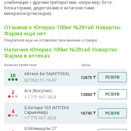
комбинации с другими препаратами напри-мер, бета-
блокаторами, диуретиками и антагонистами
минералокортикоидов).
Отзывов о Юперио 100мг №28таб Новартис
Фарма еще нет
Покупатели еще не оставляли свое мнение о товаре
Наличие Юперио 100мг №28таб Новартис
Фарма в аптеках
Количество
Аптека
Цена
Айтеке-Би 5А(АПТЕКА)
10
РЕЗЕРВ
12675 ₸
8(7262) 51-16-00
Аса (Жасулан)
2
РЕЗЕРВ
12860 ₸
+7 775 007-2828
Б.Батыра 103 (АПТЕКА
4
Сарыкемер)
РЕЗЕРВ
16745 ₸
+7 775 007-2828
Б.Момышулы 27