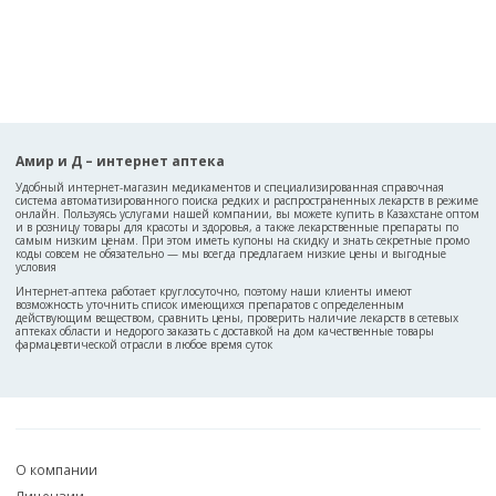
Амир и Д – интернет аптека
Удобный интернет-магазин медикаментов и специализированная справочная
система автоматизированного поиска редких и распространенных лекарств в режиме
онлайн. Пользуясь услугами нашей компании, вы можете купить в Казахстане оптом
и в розницу товары для красоты и здоровья, а также лекарственные препараты по
самым низким ценам. При этом иметь купоны на скидку и знать секретные промо
коды совсем не обязательно — мы всегда предлагаем низкие цены и выгодные
условия
Интернет-аптека работает круглосуточно, поэтому наши клиенты имеют
возможность уточнить список имеющихся препаратов с определенным
действующим веществом, сравнить цены, проверить наличие лекарств в сетевых
аптеках области и недорого заказать с доставкой на дом качественные товары
фармацевтической отрасли в любое время суток
О компании