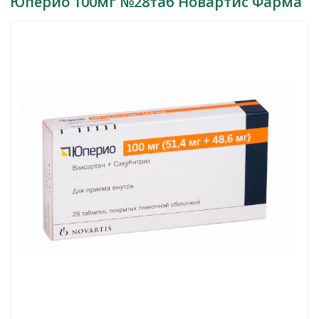
Юперио 100мг №28таб Новартис Фарма