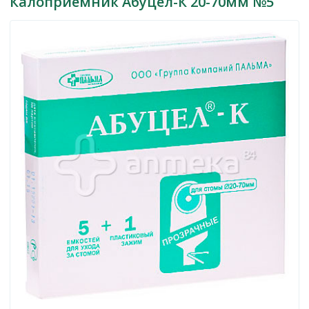
Калоприемник Абуцел-К 20-70мм №5