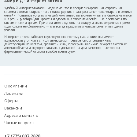
Амир и Д – интернет аптека
Удобный интернет-магазин медикаментов и специализированная справочная
система автоматизированного поиска редких и распространенных лекарств в режиме
онлайн. Пользуясь услугами нашей компании, вы можете купить в Казахстане оптом
и в розницу товары для красоты и здоровья, а также лекарственные препараты по
самым низким ценам. При этом иметь купоны на скидку и знать секретные промо
коды совсем не обязательно — мы всегда предлагаем низкие цены и выгодные
условия
Интернет-аптека работает круглосуточно, поэтому наши клиенты имеют
возможность уточнить список имеющихся препаратов с определенным
действующим веществом, сравнить цены, проверить наличие лекарств в сетевых
аптеках области и недорого заказать с доставкой на дом качественные товары
фармацевтической отрасли в любое время суток
О компании
Лицензии
Оферта
Вакансии
Адреса и контакты
Частые вопросы
‎+7 (775) 007 2828