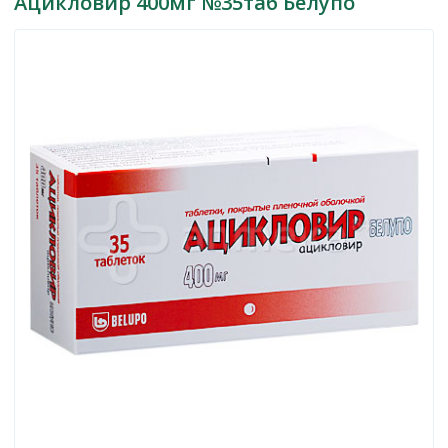
Ацикловир 400мг №35таб Белупо