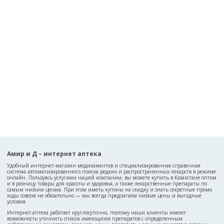
Амир и Д – интернет аптека
Удобный интернет-магазин медикаментов и специализированная справочная
система автоматизированного поиска редких и распространенных лекарств в режиме
онлайн. Пользуясь услугами нашей компании, вы можете купить в Казахстане оптом
и в розницу товары для красоты и здоровья, а также лекарственные препараты по
самым низким ценам. При этом иметь купоны на скидку и знать секретные промо
коды совсем не обязательно — мы всегда предлагаем низкие цены и выгодные
условия
Интернет-аптека работает круглосуточно, поэтому наши клиенты имеют
возможность уточнить список имеющихся препаратов с определенным