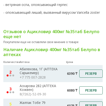
- ветряная оспа, опоясывающий герпес
- опоясывающий лишай, вызванный вирусом Varicella zoster
Отзывов о Ацикловир 400мг №35таб Белупо
еще нет
Покупатели еще не оставляли свое мнение о товаре
Наличие Ацикловир 400мг №35таб Белупо в
аптеках
Количество
Аптека
Цена
Абилекова, 1Г (АПТЕКА
2
Сарыкемер)
РЕЗЕРВ
6390 ₸
+7 775 007-2828
Аскарова 282 (АПТЕКА
3
Кожвен)
РЕЗЕРВ
6080 ₸
8(7262)-52-09-30
Жалпак Тобе 79
5
РЕЗЕРВ
6375 ₸