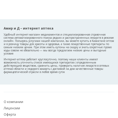
Амир и Д – интернет аптека
Удобный интернет-магазин медикаментов и специализированная справочная
система автоматизированного поиска редких и распространенных лекарств в режиме
онлайн. Пользуясь услугами нашей компании, вы можете купить в Казахстане оптом
и в розницу товары для красоты и здоровья, а также лекарственные препараты по
самым низким ценам. При этом иметь купоны на скидку и знать секретные промо
коды совсем не обязательно — мы всегда предлагаем низкие цены и выгодные
условия
Интернет-аптека работает круглосуточно, поэтому наши клиенты имеют
возможность уточнить список имеющихся препаратов с определенным
действующим веществом, сравнить цены, проверить наличие лекарств в сетевых
аптеках области и недорого заказать с доставкой на дом качественные товары
фармацевтической отрасли в любое время суток
О компании
Лицензии
Оферта