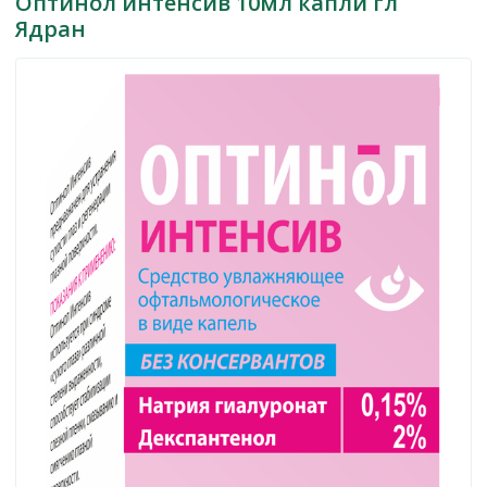
Оптинол интенсив 10мл капли гл
Ядран