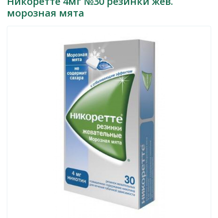
Никоретте 4мг №30 резинки жев.
морозная мята