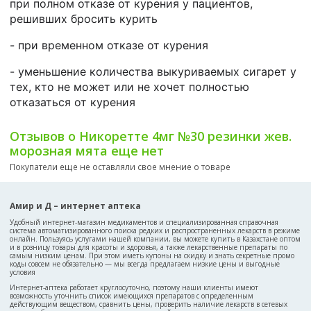
при полном отказе от курения у пациентов,
решивших бросить курить
- при временном отказе от курения
- уменьшение количества выкуриваемых сигарет у
тех, кто не может или не хочет полностью
отказаться от курения
Отзывов о Никоретте 4мг №30 резинки жев.
морозная мята еще нет
Покупатели еще не оставляли свое мнение о товаре
Амир и Д – интернет аптека
Удобный интернет-магазин медикаментов и специализированная справочная
система автоматизированного поиска редких и распространенных лекарств в режиме
онлайн. Пользуясь услугами нашей компании, вы можете купить в Казахстане оптом
и в розницу товары для красоты и здоровья, а также лекарственные препараты по
самым низким ценам. При этом иметь купоны на скидку и знать секретные промо
коды совсем не обязательно — мы всегда предлагаем низкие цены и выгодные
условия
Интернет-аптека работает круглосуточно, поэтому наши клиенты имеют
возможность уточнить список имеющихся препаратов с определенным
действующим веществом, сравнить цены, проверить наличие лекарств в сетевых