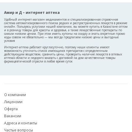
Амир и Д – интернет аптека
Удобный интернет-магазин медикаментов и специализированная справочная
система автоматизированного поиска редких и распространенных лекарств в режиме
онлайн. Пользуясь услугами нашей компании, вы можете купить в Казахстане оптом
и в розницу товары для красоты и здоровья, а также лекарственные препараты по
самым низким ценам. При этом иметь купоны на скидку и знать секретные промо
коды совсем не обязательно — мы всегда предлагаем низкие цены и выгодные
условия
Интернет-аптека работает круглосуточно, поэтому наши клиенты имеют
возможность уточнить список имеющихся препаратов с определенным
действующим веществом, сравнить цены, проверить наличие лекарств в сетевых
аптеках области и недорого заказать с доставкой на дом качественные товары
фармацевтической отрасли в любое время суток
О компании
Лицензии
Оферта
Вакансии
Адреса и контакты
Частые вопросы