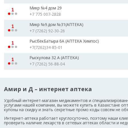
Микр №4 дом 29
1
+7 775 007-2828
Микр №9.дом №31(АПТЕКА)
1
+7 (7262) 92-30-26
РысбекБатыра 6А (АПТЕКА Химпос)
1
+7(7262)34-85-01
Рыскулова 32 А (АПТЕКА)
1
+7 (7262) 56-88-04
Амир и Д – интернет аптека
Удобный интернет-магазин медикаментов и специализированн
услугами нашей компании, вы можете купить в Казахстане оп
купоны на скидку и знать секретные промо коды совсем не о
Интернет-аптека работает круглосуточно, поэтому наши кл
проверить наличие лекарств в сетевых аптеках области и не