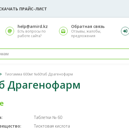
СКАЧАТЬ ПРАЙС-ЛИСТ
help@amird.kz
Обратная связь
Есть вопросы по
Отзывы, жалобы,
работе сайта?
предложения
Тиогамма 600мг №60таб Драгенофарм
б Драгенофарм
е
а:
Таблетки № 60
вещество:
Тиоктовая кислота