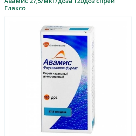
Авамис 27,5/мкг/доза 120доз спрей
Глаксо