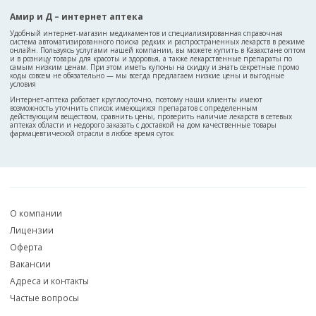
Амир и Д – интернет аптека
Удобный интернет-магазин медикаментов и специализированная справочная
система автоматизированного поиска редких и распространенных лекарств в режиме
онлайн. Пользуясь услугами нашей компании, вы можете купить в Казахстане оптом
и в розницу товары для красоты и здоровья, а также лекарственные препараты по
самым низким ценам. При этом иметь купоны на скидку и знать секретные промо
коды совсем не обязательно — мы всегда предлагаем низкие цены и выгодные
условия
Интернет-аптека работает круглосуточно, поэтому наши клиенты имеют
возможность уточнить список имеющихся препаратов с определенным
действующим веществом, сравнить цены, проверить наличие лекарств в сетевых
аптеках области и недорого заказать с доставкой на дом качественные товары
фармацевтической отрасли в любое время суток
О компании
Лицензии
Оферта
Вакансии
Адреса и контакты
Частые вопросы