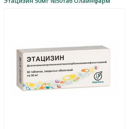
Этацизин 50мг №50таб Олайнфарм