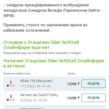
- синдром преждевременного возбуждения
желудочков (синдром Вольфа-Паркинсона-Уайта-
WPW)
Применять строго по назначению врача во
избежание осложнений.
Отзывов о Этацизин 50мг №50таб
Олайнфарм еще нет
Покупатели еще не оставляли свое мнение о товаре
Наличие Этацизин 50мг №50таб Олайнфарм
в аптеках
Количество
Аптека
Цена
Абая 134 (Жасулан)
1
РЕЗЕРВ
12295 ₸
+7 (7262) 43-15-45
Айтеке-Би 5А(АПТЕКА)
3
РЕЗЕРВ
12295 ₸
8(7262) 51-16-00
Микр №9.дом