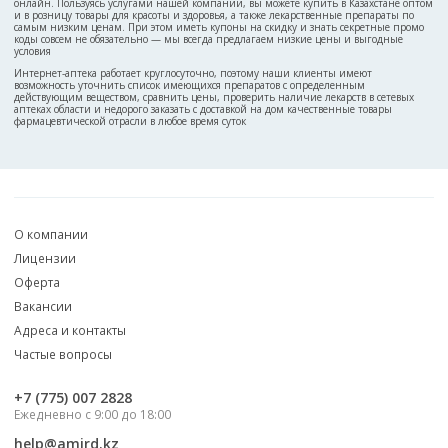
онлайн. Пользуясь услугами нашей компании, вы можете купить в Казахстане оптом
и в розницу товары для красоты и здоровья, а также лекарственные препараты по
самым низким ценам. При этом иметь купоны на скидку и знать секретные промо
коды совсем не обязательно — мы всегда предлагаем низкие цены и выгодные
условия
Интернет-аптека работает круглосуточно, поэтому наши клиенты имеют
возможность уточнить список имеющихся препаратов с определенным
действующим веществом, сравнить цены, проверить наличие лекарств в сетевых
аптеках области и недорого заказать с доставкой на дом качественные товары
фармацевтической отрасли в любое время суток
О компании
Лицензии
Оферта
Вакансии
Адреса и контакты
Частые вопросы
‎+7 (775) 007 2828
Ежедневно с 9:00 до 18:00
help@amird.kz