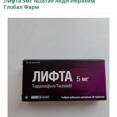
Лифта 5мг №28таб Абди Ибрахим
Глобал Фарм